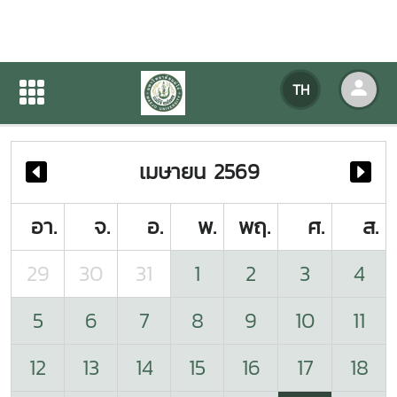
ปฏิทินกิจกรรมของหน่วยงาน
TH
หน้าแรก
ปฏิทินกิจกรรมของหน่วยงาน
เมษายน 2569
อา.
จ.
อ.
พ.
พฤ.
ศ.
ส.
29
30
31
1
2
3
4
5
6
7
8
9
10
11
12
13
14
15
16
17
18